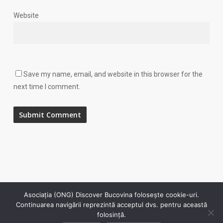
Website
Save my name, email, and website in this browser for the
next time I comment.
Asociația (ONG) Discover Bucovina folosește cookie-uri.
© 2026 Discover Bucovina. Toate drepturile sunt rezervate.
Continuarea navigării reprezintă acceptul dvs. pentru această
folosință.