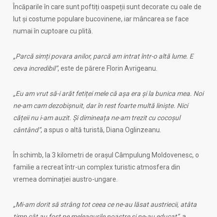
Încăparile în care sunt poftiți oaspeții sunt decorate cu oale de
lut și costume populare bucovinene, iar mâncarea se face
numai în cuptoare cu plită.
„Parcă simți povara anilor, parcă am intrat într-o altă lume. E
ceva incredibil”
, este de părere Florin Avrigeanu.
„Eu am vrut să-i arăt fetiței mele că așa era și la bunica mea. Noi
ne-am cam dezobișnuit, dar în rest foarte multă liniște. Nici
cățeii nu i-am auzit. Și dimineața ne-am trezit cu cocoșul
cântând”
, a spus o altă turistă, Diana Oglinzeanu.
În schimb, la 3 kilometri de orașul Câmpulung Moldovenesc, o
familie a recreat într-un complex turistic atmosfera din
vremea dominației austro-ungare.
„Mi-am dorit să strâng tot ceea ce ne-au lăsat austriecii, atâta
timp cât au fost pe meleagurile noastre și ne-au educat”
, a