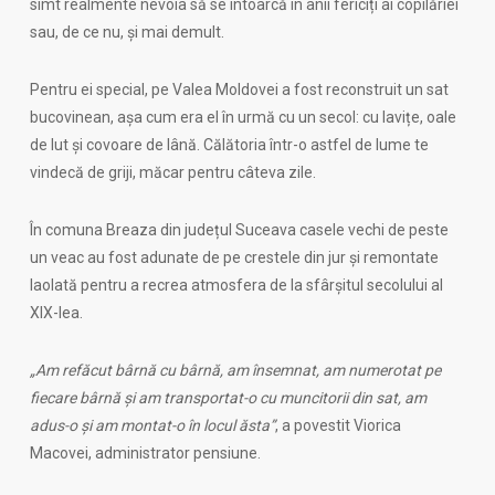
simt realmente nevoia să se întoarcă în anii fericiți ai copilăriei
sau, de ce nu, și mai demult.
Pentru ei special, pe Valea Moldovei a fost reconstruit un sat
bucovinean, așa cum era el în urmă cu un secol: cu lavițe, oale
de lut și covoare de lână. Călătoria într-o astfel de lume te
vindecă de griji, măcar pentru câteva zile.
În comuna Breaza din județul Suceava casele vechi de peste
un veac au fost adunate de pe crestele din jur și remontate
laolată pentru a recrea atmosfera de la sfârșitul secolului al
XIX-lea.
„Am refăcut bârnă cu bârnă, am însemnat, am numerotat pe
fiecare bârnă și am transportat-o cu muncitorii din sat, am
adus-o și am montat-o în locul ăsta”
, a povestit Viorica
Macovei, administrator pensiune.