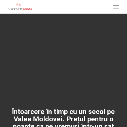
Menu
Skip
to
main
content
Întoarcere în timp cu un secol pe
Valea Moldovei. Prețul pentru o
noapte ca pe vremuri într-un sat