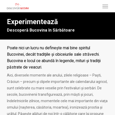
Menu
Skip
to
main
Experimentează
content
Descoperă Bucovina în Sărbătoare
Poate nici un lucru nu defineşte mai bine spiritul
Bucovinei, decât tradiţiile și obiceiurile sale străvechi.
Bucovina e locul ce abundă în legende, mituri şi tradiţii
păstrate de veacuri.
Aici, diversele momente ale anului, zilele religioase – Paşti,
Crăciun – precum şi clipele importante ale calendarului agricol,
sunt celebrate cu mare veselie prin festivaluri şi serbări. De
secole, bucovinenii transfigurează, prin măşti şi jocuri,
îndeletnicirile zilnice, momentele cele mai importante din viaţa
omului (naşterea, căsătoria, moartea), ironizează prostia şi
urâtul. Pășește alături de noi într-o călătorie care își propune