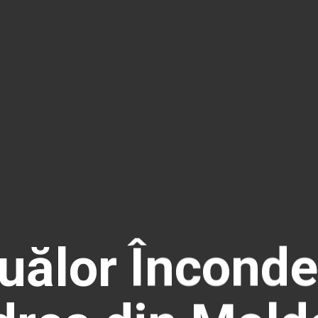
ălor Înconde