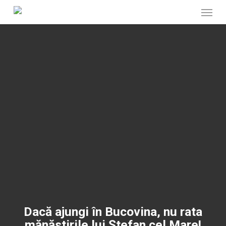
Menu
Skip
to
main
content
Dacă ajungi în Bucovina, nu rata
mănăstirile lui Ștefan cel Mare!