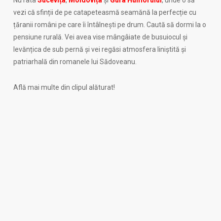
Nu rata
Sucevița
,
Moldovița
și
Gura Humorului
, unde o să
vezi că sfinții de pe catapeteasmă seamănă la perfecție cu
țăranii români pe care îi întâlnești pe drum. Caută să dormi la o
pensiune rurală. Vei avea vise mângâiate de busuiocul și
levănțica de sub pernă și vei regăsi atmosfera liniștită și
patriarhală din romanele lui Sădoveanu.
Află mai multe din clipul alăturat!