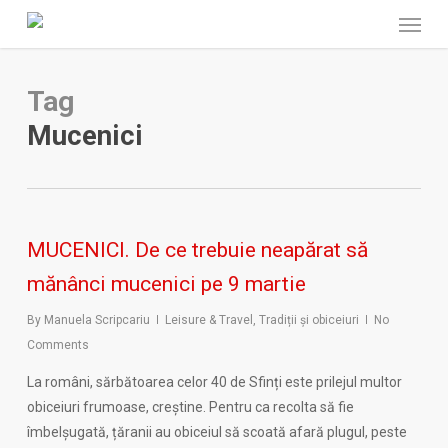
Menu
Skip
to
main
content
Tag
Mucenici
MUCENICI. De ce trebuie neapărat să
mănânci mucenici pe 9 martie
By
Manuela Scripcariu
Leisure & Travel
,
Tradiții și obiceiuri
No
Comments
La români, sărbătoarea celor 40 de Sfinți este prilejul multor
obiceiuri frumoase, creștine. Pentru ca recolta să fie
îmbelșugată, țăranii au obiceiul să scoată afară plugul, peste