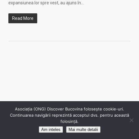
expansiunea lor spre vest, au ajuns în…
Read More
Asociația (ONG) Discover Bucovina folosește cookie-uri.
© 2026 Discover Bucovina. Toate drepturile sunt rezervate.
Continuarea navigării reprezintă acceptul dvs. pentru această
folosință.
facebook
instagram
Am inteles
Mai multe detalii