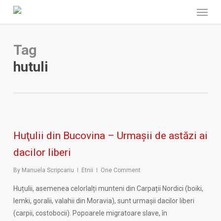
Menu
Skip
to
main
content
Tag
hutuli
Huţulii din Bucovina – Urmaşii de astăzi ai
dacilor liberi
By
Manuela Scripcariu
Etnii
One Comment
Huțulii, asemenea celorlalți munteni din Carpații Nordici (boiki,
lemki, goralii, valahii din Moravia), sunt urmașii dacilor liberi
(carpii, costobocii). Popoarele migratoare slave, în