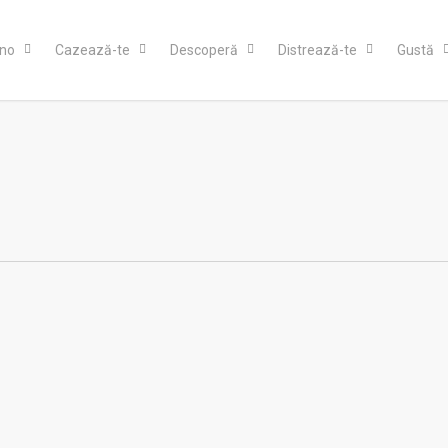
ino
Cazează-te
Descoperă
Distrează-te
Gustă
 Suceava – Milano începând de pe 3 august
avel
,
Știri
No Comments
st Wizz Air va lansa zboruri de la Suceava la Milano (Bergamo), şi retur