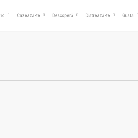
ino
Cazează-te
Descoperă
Distrează-te
Gustă
scu” (Fălticeni) deține cea mai mare colecție de 
na
No Comments
lticeni, inaugurat la 10 februarie 1975, deține cea mai mare colecție de au