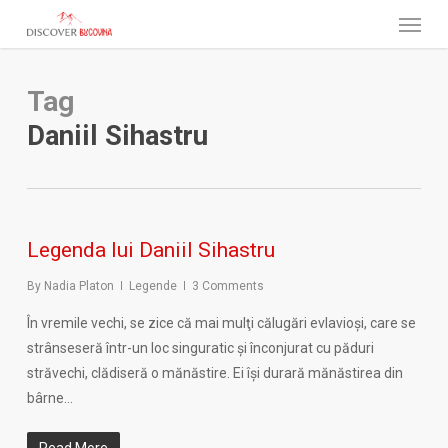
Menu
Skip
to
main
content
Tag
Daniil Sihastru
Legenda lui Daniil Sihastru
By
Nadia Platon
Legende
3 Comments
În vremile vechi, se zice că mai mulţi călugări evlavioşi, care se
strânseseră într-un loc singuratic şi înconjurat cu păduri
străvechi, clădiseră o mănăstire. Ei îşi durară mănăstirea din
bârne…